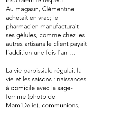
inspiraient le respect.
Au magasin, Clémentine
achetait en vrac; le
pharmacien manufacturait
ses gé
lules, comme chez les
autres artisans le client payait
l’addition une fois l’an
…
La vie paroissiale régulait la
vie et les saisons : naissances
à do
micile avec la sage-
femme (photo de
Mam'Delie), communions,
mariages
…